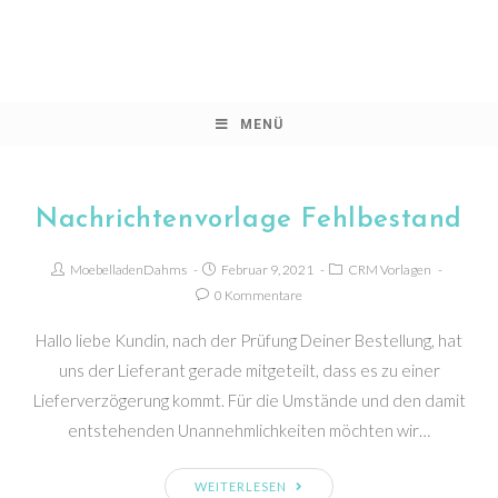
Zum
Inhalt
springen
MENÜ
Nachrichtenvorlage Fehlbestand
Beitrags-
Beitrag
Beitrags-
MoebelladenDahms
Februar 9, 2021
CRM Vorlagen
Autor:
veröffentlicht:
Kategorie:
Beitrags-
0 Kommentare
Kommentare:
Hallo liebe Kundin, nach der Prüfung Deiner Bestellung, hat
uns der Lieferant gerade mitgeteilt, dass es zu einer
Lieferverzögerung kommt. Für die Umstände und den damit
entstehenden Unannehmlichkeiten möchten wir…
Nachrichtenvorlage
WEITERLESEN